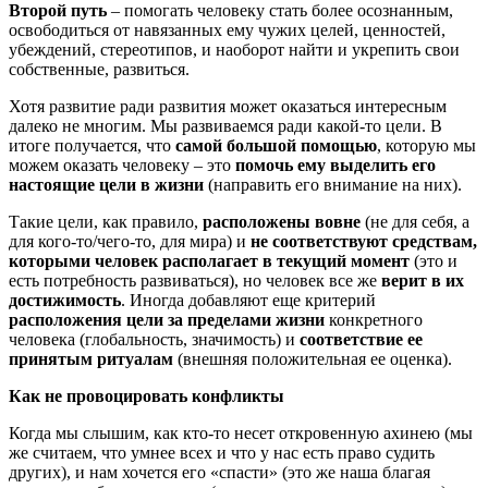
Второй путь
– помогать человеку стать более осознанным,
освободиться от навязанных ему чужих целей, ценностей,
убеждений, стереотипов, и наоборот найти и укрепить свои
собственные, развиться.
Хотя развитие ради развития может оказаться интересным
далеко не многим. Мы развиваемся ради какой-то цели. В
итоге получается, что
самой большой помощью
, которую мы
можем оказать человеку – это
помочь ему выделить его
настоящие цели в жизни
(направить его внимание на них).
Такие цели, как правило,
расположены вовне
(не для себя, а
для кого-то/чего-то, для мира) и
не соответствуют средствам,
которыми человек располагает в текущий момент
(это и
есть потребность развиваться), но человек все же
верит в их
достижимость
. Иногда добавляют еще критерий
расположения цели за пределами жизни
конкретного
человека (глобальность, значимость) и
соответствие ее
принятым ритуалам
(внешняя положительная ее оценка).
Как не провоцировать конфликты
Когда мы слышим, как кто-то несет откровенную ахинею (мы
же считаем, что умнее всех и что у нас есть право судить
других), и нам хочется его «спасти» (это же наша благая