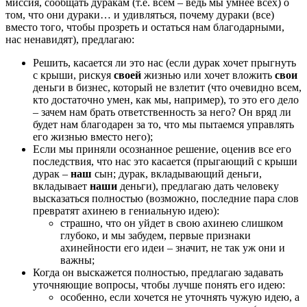
миссия, сообщать дуракам (т.е. всем – ведь мы умнее всех) о
том, что они дураки… и удивляться, почему дураки (все)
вместо того, чтобы прозреть и остаться нам благодарными,
нас ненавидят), предлагаю:
Решить, касается ли это нас (если дурак хочет прыгнуть
с крыши, рискуя
своей
жизнью или хочет вложить
свои
деньги в бизнес, который не взлетит (что очевидно всем,
кто достаточно умен, как мы, например), то это его дело
– зачем нам брать ответственность за него? Он вряд ли
будет нам благодарен за то, что мы пытаемся управлять
его жизнью вместо него);
Если мы приняли осознанное решение, оценив все его
последствия, что нас это касается (прыгающий с крыши
дурак –
наш
сын; дурак, вкладывающий деньги,
вкладывает
наши
деньги), предлагаю дать человеку
высказаться полностью (возможно, последние пара слов
превратят ахинею в гениальную идею):
страшно, что он уйдет в свою ахинею слишком
глубоко, и мы забудем, первые признаки
ахинейности его идеи – значит, не так уж они и
важны;
Когда он выскажется полностью, предлагаю задавать
уточняющие вопросы, чтобы лучше понять его идею:
особенно, если хочется не уточнять чужую идею, а