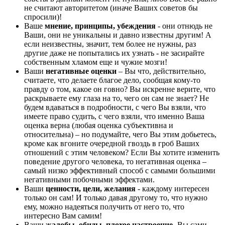
не считают авторитетом (иначе Ваших советов бы
спросили)!
Ваше
мнение, принципы, убеждения
- они отнюдь не
Ваши, они не уникальны и давно известны другим! А
если неизвестны, значит, тем более не нужны, раз
другие даже не попытались их узнать - не засирайте
собственным хламом еще и чужие мозги!
Ваши
негативные оценки
– Вы что, действительно,
считаете, что делаете благое дело, сообщая кому-то
правду о том, какое он говно? Вы искренне верите, что
раскрываете ему глаза на то, чего он сам не знает? Не
будем вдаваться в подробности, с чего Вы взяли, что
имеете право судить, с чего взяли, что именно Ваша
оценка верна (любая оценка субъективна и
относительна) – но подумайте, чего Вы этим добьетесь,
кроме как вгоните очередной гвоздь в гроб Ваших
отношений с этим человеком? Если Вы хотите изменить
поведение другого человека, то негативная оценка –
самый низко эффективный способ с самыми большими
негативными побочными эффектами.
Ваши
ценности, цели, желания
- каждому интересен
только он сам! И только давая другому то, что нужно
ему, можно надеяться получить от него то, что
интересно Вам самим!
Ваши
жалобы, обиды, плохое настроение
- Вы сами