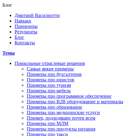
Блог
Дмитрий Василиотти
Навыки
Принципы
Результаты
Блог
Контакты
Темы
Прикольные отраслевые решения
Самые яркие примеры
Примеры про бухгалтеров
Примеры про юристов
Примеры про туризм
Примеры про мебель
Примеры про программное обеспечение
Примеры про В2В оборудование и материалы
Примеры про образование
Примеры про медицинские услуги
Пример, подходящие почти всем
Примеры про МЛМ
Примеры про продукты питания
Примеры про такси