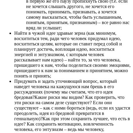
в первую же его паузу пропихнуть свою (т.е. если
не хочется слышать другого, не хочется его
понимать, принимать, признавать, а хочется
самому высказаться, чтобы быть услышанным,
понятым, принятым, признанным) – все равно нас
вряд ли услышат;
Найти в чужой идее здравые зерна (как минимум,
восхититься тем, ради чего человек придумал идею,
восхититься целям, которые он ставит перед собой и
планирует достичь, воплощая идею, восхититься
энергией и энтузиазмом, с которым человек
рассказывает нам идею) – найти то, за что человека,
пришедшего к нам, чтобы поделиться своими эмоциями,
пришедшего к нам за пониманием и принятием, можно
понять и принять;
Придумать и задать уточняющий вопрос, который
наведет человека на кажущуюся нам брешь в его
рассуждениях (почему мы считаем, что его идея
бредовая?Какие риски мы видим? Как проверить, что
эти риски на самом деле существуют? Если они
существуют – как с ними бороться (ведь, если их удастся
преодолеть, идея из бредовой превратится в
гениальную)?Как при этом сохранить лучшее, что есть в
идее? Как сохранить мотивацию, вовлеченность
человека, его энтузиазм – ведь мы человеку,