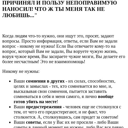
ПРИЧИНЯЛ И ПОЛЬЗУ НЕПОПРАВИМУЮ
НАНОСИЛ! ЧТО Ж ТЫ МЕНЯ ТАК НЕ
ЛЮБИШЬ..."
Когда людям что-то нужно, они ищут это, просят, задают
вопросы. Просто информация, ответы, если Вам не задали
вопрос - никому не нужна! Если Вы отвечаете кому-то на
вопрос, который Вам не задали, Вы воруете чужую жизнь,
воруя чужое время, Вы засираете чужие мозги, Вы делаете его
более несчастным! Это не взаимопомощь!
Никому не нужны:
Ваши
сомнения в других
- их силах, способностях,
целях и замыслах - тех, кто сомневается во мне, и,
высказывая свои сомнения, пытается заставить
сомневаться в себя и меня самого, я лично
вообще
готов убить на месте
!
Ваши
предостережения
- человек еще не столкнулся с
тем, от чего его предостерегают, и не факт, что
столкнется. А, столкнувшись, сам придет за советом!
Ваши
советы
, если у Вас их не просили - либо Ваши
советы в данный момент не нужны, либо Вас все равно