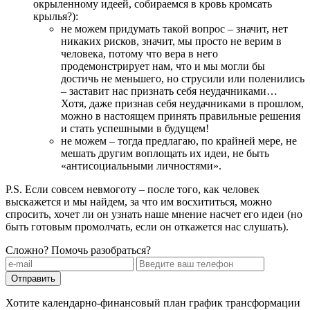
окрыленному идеей, собираемся в кровь кромсать
крылья?):
не можем придумать такой вопрос – значит, нет
никаких рисков, значит, мы просто не верим в
человека, потому что вера в него
продемонстрирует нам, что и мы могли бы
достичь не меньшего, но струсили или поленились
– заставит нас признать себя неудачниками…
Хотя, даже признав себя неудачниками в прошлом,
можно в настоящем принять правильные решения
и стать успешными в будущем!
не можем – тогда предлагаю, по крайней мере, не
мешать другим воплощать их идеи, не быть
«антисоциальными личностями».
P.S. Если совсем невмоготу – после того, как человек
выскажется и мы найдем, за что им восхититься, можно
спросить, хочет ли он узнать наше мнение насчет его идеи (но
быть готовым промолчать, если он откажется нас слушать).
Сложно? Помочь разобраться?
Отправить
Хотите календарно-финансовый план график трансформации