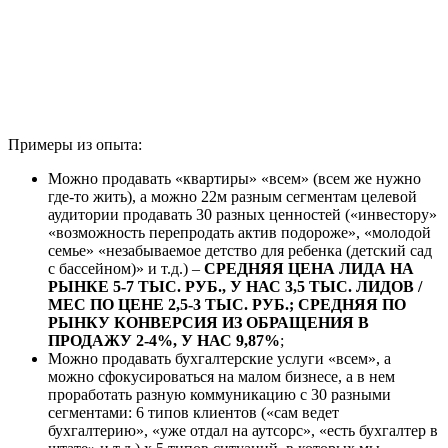
Примеры из опыта:
Можно продавать «квартиры» «всем» (всем же нужно
где-то жить), а можно 22м разным сегментам целевой
аудитории продавать 30 разных ценностей («инвестору»
«возможность перепродать актив подороже», «молодой
семье» «незабываемое детство для ребенка (детский сад
с бассейном)» и т.д.) –
СРЕДНЯЯ ЦЕНА ЛИДА НА
РЫНКЕ 5-7 ТЫС. РУБ., У НАС 3,5 ТЫС. ЛИДОВ /
МЕС ПО ЦЕНЕ 2,5-3 ТЫС. РУБ.; СРЕДНЯЯ ПО
РЫНКУ КОНВЕРСИЯ ИЗ ОБРАЩЕНИЯ В
ПРОДАЖУ 2-4%, У НАС 9,87%
;
Можно продавать бухгалтерские услуги «всем», а
можно сфокусироваться на малом бизнесе, а в нем
проработать разную коммуникацию с 30 разными
сегментами: 6 типов клиентов («сам ведет
бухгалтерию», «уже отдал на аутсорс», «есть бухгалтер в