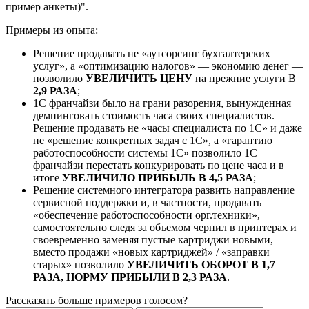
пример анкеты)".
Примеры из опыта:
Решение продавать не «аутсорсинг бухгалтерских
услуг», а «оптимизацию налогов» — экономию денег —
позволило
УВЕЛИЧИТЬ ЦЕНУ
на прежние услуги В
2,9 РАЗА
;
1С франчайзи было на грани разорения, вынужденная
демпинговать стоимость часа своих специалистов.
Решение продавать не «часы специалиста по 1С» и даже
не «решение конкретных задач с 1С», а «гарантию
работоспособности системы 1С» позволило 1С
франчайзи перестать конкурировать по цене часа и в
итоге
УВЕЛИЧИЛО ПРИБЫЛЬ В 4,5 РАЗА
;
Решение системного интегратора развить направление
сервисной поддержки и, в частности, продавать
«обеспечение работоспособности орг.техники»,
самостоятельно следя за объемом чернил в принтерах и
своевременно заменяя пустые картриджи новыми,
вместо продажи «новых картриджей» / «заправки
старых» позволило
УВЕЛИЧИТЬ ОБОРОТ В 1,7
РАЗА, НОРМУ ПРИБЫЛИ В 2,3 РАЗА
.
Рассказать больше примеров голосом?