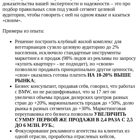
доказательства вашей экспертности и надежности – это про
подбор правильных слов под узкий сегмент целевой
аудитории, чтобы говорить с ней на одном языке и казаться
«своим».
Примеры из опыта:
Решение построить клубный жилой комплекс для
вегетарианцев сузило целевую аудиторию до 2%
населения, исключило стандартные инструменты
маркетинга и продаж (98% лидов из рекламы по запросу
«купить квартиру» - не подходит), но «своим»
позволило продавать принципиально другие ценности,
«свои» оказались готовы платить
НА 10-20% ВЫШЕ
РЫНКА
;
Бизнес консультант, продавая себя, говорил, что работал
с BMW, но не расшифровывал, что за 17 лет он
увеличил объемы продаж дилерских центров разных
стран до +20%, маржинальность продаж до +50%, долю
рынка в разных сегментах до +30%. Маркетинговая
переупаковка его бизнеса позволила
УВЕЛИЧИТЬ
СУММУ ПЕРВОЙ ЖЕ ПРОДАЖИ В 2,4 РАЗА С 2,5
ДО 6 МЛН. РУБ.
;
Фокусирование рекламного агентства на клиентах из
одной отрасли, проработка отраслевых кейсов,