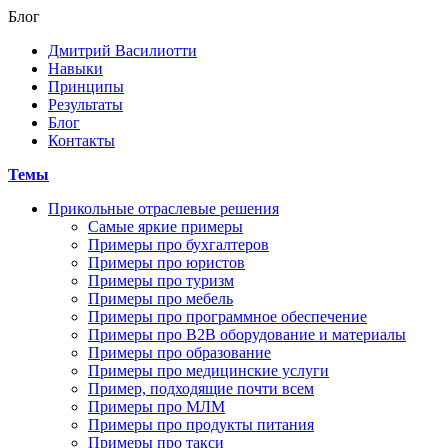
Блог
Дмитрий Василиотти
Навыки
Принципы
Результаты
Блог
Контакты
Темы
Прикольные отраслевые решения
Самые яркие примеры
Примеры про бухгалтеров
Примеры про юристов
Примеры про туризм
Примеры про мебель
Примеры про программное обеспечение
Примеры про В2В оборудование и материалы
Примеры про образование
Примеры про медицинские услуги
Пример, подходящие почти всем
Примеры про МЛМ
Примеры про продукты питания
Примеры про такси