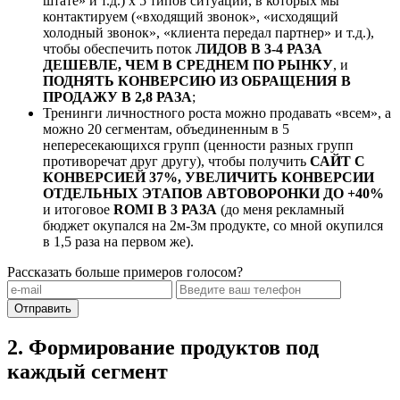
штате» и т.д.) х 5 типов ситуаций, в которых мы
контактируем («входящий звонок», «исходящий
холодный звонок», «клиента передал партнер» и т.д.),
чтобы обеспечить поток
ЛИДОВ В 3-4 РАЗА
ДЕШЕВЛЕ, ЧЕМ В СРЕДНЕМ ПО РЫНКУ
, и
ПОДНЯТЬ КОНВЕРСИЮ ИЗ ОБРАЩЕНИЯ В
ПРОДАЖУ В 2,8 РАЗА
;
Тренинги личностного роста можно продавать «всем», а
можно 20 сегментам, объединенным в 5
непересекающихся групп (ценности разных групп
противоречат друг другу), чтобы получить
САЙТ С
КОНВЕРСИЕЙ 37%, УВЕЛИЧИТЬ КОНВЕРСИИ
ОТДЕЛЬНЫХ ЭТАПОВ АВТОВОРОНКИ ДО +40%
и итоговое
ROMI В 3 РАЗА
(до меня рекламный
бюджет окупался на 2м-3м продукте, со мной окупился
в 1,5 раза на первом же).
Рассказать больше примеров голосом?
Отправить
2. Формирование продуктов под
каждый сегмент