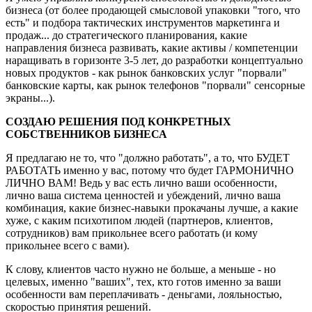
бизнеса (от более продающей смысловой упаковки "того, что
есть" и подбора тактических инструментов маркетинга и
продаж... до стратегического планирования, какие
направления бизнеса развивать, какие активы / компетенции
наращивать в горизонте 3-5 лет, до разработки концептуально
новых продуктов - как рынок банковских услуг "порвали"
банковские карты, как рынок телефонов "порвали" сенсорные
экраны...).
СОЗДАЮ РЕШЕНИЯ ПОД КОНКРЕТНЫХ
СОБСТВЕННИКОВ БИЗНЕСА
Я предлагаю не то, что "должно работать", а то, что БУДЕТ
РАБОТАТЬ именно у вас, потому что будет ГАРМОНИЧНО
ЛИЧНО ВАМ! Ведь у вас есть лично ваши особенности,
лично ваша система ценностей и убеждений, лично ваша
комбинация, какие бизнес-навыки прокачаны лучше, а какие
хуже, с каким психотипом людей (партнеров, клиентов,
сотрудников) вам прикольнее всего работать (и кому
прикольнее всего с вами).
К слову, клиентов часто нужно не больше, а меньше - но
целевых, именно "ваших", тех, кто готов именно за ваши
особенности вам переплачивать - деньгами, лояльностью,
скоростью принятия решений.