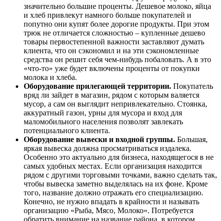
значительно большие проценты. Дешевое молоко, яйца
и хлеб привлекут намного больше покупателей и
попутно они купят более дорогие продукты. При этом
трюк не отличается сложностью – купленные дешево
товары первостепенной важности заставляют думать
клиента, что он сэкономил и на эти сэкономленные
средства он решит себя чем-нибудь побаловать. А в это
«что-то» уже будет включены проценты от покупки
молока и хлеба.
Оборудование прилегающей территории.
Покупатель
вряд ли зайдет в магазин, рядом с которым валяется
мусор, а сам он выглядит непривлекательно. Стоянка,
аккуратный газон, урны для мусора и вход для
маломобильного населения позволят завлекать
потенциального клиента.
Оборудование вывески и входной группы.
Большая,
яркая вывеска должна просматриваться издалека.
Особенно это актуально для бизнеса, находящегося в не
самых удобных местах. Если организация находится
рядом с другими торговыми точками, важно сделать так,
чтобы вывеска заметно выделялась на их фоне. Кроме
того, название должно отражать его специализацию.
Конечно, не нужно впадать в крайности и называть
организацию «Рыба, Мясо, Молоко». Потребуется
обратить внимание на название района, в котором