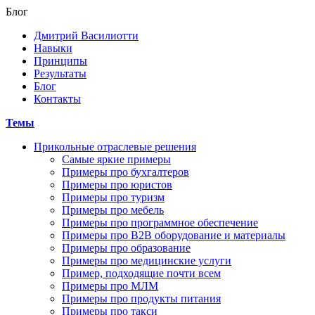
Блог
Дмитрий Василиотти
Навыки
Принципы
Результаты
Блог
Контакты
Темы
Прикольные отраслевые решения
Самые яркие примеры
Примеры про бухгалтеров
Примеры про юристов
Примеры про туризм
Примеры про мебель
Примеры про программное обеспечение
Примеры про В2В оборудование и материалы
Примеры про образование
Примеры про медицинские услуги
Пример, подходящие почти всем
Примеры про МЛМ
Примеры про продукты питания
Примеры про такси