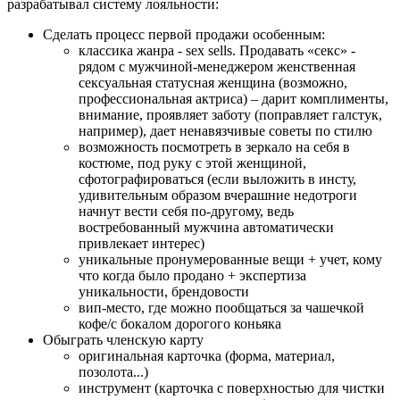
разрабатывал систему лояльности:
Сделать процесс первой продажи особенным:
классика жанра - sex sells. Продавать «секс» -
рядом с мужчиной-менеджером женственная
сексуальная статусная женщина (возможно,
профессиональная актриса) – дарит комплименты,
внимание, проявляет заботу (поправляет галстук,
например), дает ненавязчивые советы по стилю
возможность посмотреть в зеркало на себя в
костюме, под руку с этой женщиной,
сфотографироваться (если выложить в инсту,
удивительным образом вчерашние недотроги
начнут вести себя по-другому, ведь
востребованный мужчина автоматически
привлекает интерес)
уникальные пронумерованные вещи + учет, кому
что когда было продано + экспертиза
уникальности, брендовости
вип-место, где можно пообщаться за чашечкой
кофе/с бокалом дорогого коньяка
Обыграть членскую карту
оригинальная карточка (форма, материал,
позолота...)
инструмент (карточка с поверхностью для чистки