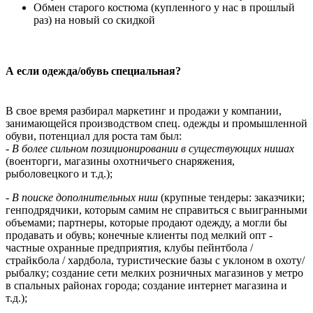
Обмен старого костюма (купленного у нас в прошлый
раз) на новый со скидкой
А если одежда/обувь специальная?
В свое время разбирал маркетинг и продажи у компании,
занимающейся производством спец. одежды и промышленной
обуви, потенциал для роста там был:
-
В более сильном позиционировании в существующих нишах
(военторги, магазины охотничьего снаряжения,
рыболовецкого и т.д.);
-
В поиске дополнительных ниш
(крупные тендеры: заказчики;
генподрядчики, которым самим не справиться с выигранными
объемами; партнеры, которые продают одежду, а могли бы
продавать и обувь; конечные клиенты под мелкий опт -
частные охранные предприятия, клубы пейнтбола /
страйкбола / хардбола, туристические базы с уклоном в охоту/
рыбалку; создание сети мелких розничных магазинов у метро
в спальных районах города; создание интернет магазина и
т.д.);