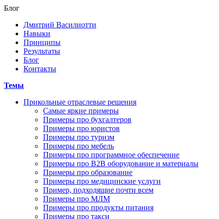
Блог
Дмитрий Василиотти
Навыки
Принципы
Результаты
Блог
Контакты
Темы
Прикольные отраслевые решения
Самые яркие примеры
Примеры про бухгалтеров
Примеры про юристов
Примеры про туризм
Примеры про мебель
Примеры про программное обеспечение
Примеры про В2В оборудование и материалы
Примеры про образование
Примеры про медицинские услуги
Пример, подходящие почти всем
Примеры про МЛМ
Примеры про продукты питания
Примеры про такси