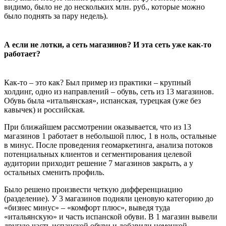
видимо, было не до нескольких млн. руб., которые можно
было поднять за пару недель).
А если не лотки, а сеть магазинов? И эта сеть уже как-то
работает?
Как-то – это как? Был пример из практики – крупный
холдинг, одно из направлений – обувь, сеть из 13 магазинов.
Обувь была «итальянская», испанская, турецкая (уже без
кавычек) и российская.
При ближайшем рассмотрении оказывается, что из 13
магазинов 1 работает в небольшой плюс, 1 в ноль, остальные
в минус. После проведения геомаркетинга, анализа потоков
потенциальных клиентов и сегментирования целевой
аудитории приходит решение 7 магазинов закрыть, а у
остальных сменить профиль.
Было решено произвести четкую дифференциацию
(разделение). У 3 магазинов подняли ценовую категорию до
«бизнес минус» – «комфорт плюс», выведя туда
«итальянскую» и часть испанской обуви. В 1 магазин вывели
другую часть испанской обуви и добавили немецкой,