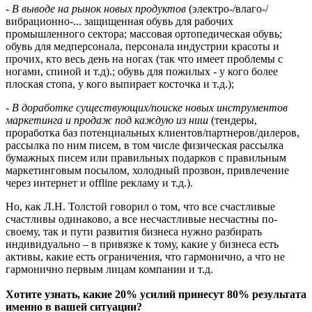
-
В выводе на рынок новых продуктов
(электро-/влаго-/
вибрационно-... защищенная обувь для рабочих
промышленного сектора; массовая ортопедическая обувь;
обувь для медперсонала, персонала индустрии красоты и
прочих, кто весь день на ногах (так что имеет проблемы с
ногами, спиной и т.д).; обувь для пожилых - у кого более
плоская стопа, у кого выпирает косточка и т.д.);
-
В доработке существующих/поиске новых инструментов
маркетинга и продаж под каждую из ниш
(тендеры,
проработка баз потенциальных клиентов/партнеров/дилеров,
рассылка по ним писем, в том числе физическая рассылка
бумажных писем или правильных подарков с правильным
маркетинговым посылом, холодный прозвон, привлечение
через интернет и offline рекламу и т.д.).
Но, как Л.Н. Толстой говорил о том, что все счастливые
счастливы одинаково, а все несчастливые несчастны по-
своему, так и пути развития бизнеса нужно разбирать
индивидуально – в привязке к тому, какие у бизнеса есть
активы, какие есть ограничения, что гармонично, а что не
гармонично первым лицам компании и т.д.
Хотите узнать, какие 20% усилий принесут 80% результата
именно в вашей ситуации?