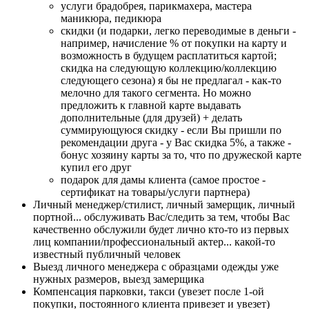
услуги брадобрея, парикмахера, мастера
маникюра, педикюра
скидки (и подарки, легко переводимые в деньги -
например, начисление % от покупки на карту и
возможность в будущем расплатиться картой;
скидка на следующую коллекцию/коллекцию
следующего сезона) я бы не предлагал - как-то
мелочно для такого сегмента. Но можно
предложить к главной карте выдавать
дополнительные (для друзей) + делать
суммирующуюся скидку - если Вы пришли по
рекомендации друга - у Вас скидка 5%, а также -
бонус хозяину карты за то, что по дружеской карте
купил его друг
подарок для дамы клиента (самое простое -
сертификат на товары/услуги партнера)
Личный менеджер/стилист, личный замерщик, личный
портной... обслуживать Вас/следить за тем, чтобы Вас
качественно обслужили будет лично кто-то из первых
лиц компании/профессиональный актер... какой-то
известный публичный человек
Выезд личного менеджера с образцами одежды уже
нужных размеров, выезд замерщика
Компенсация парковки, такси (увезет после 1-ой
покупки, постоянного клиента привезет и увезет)