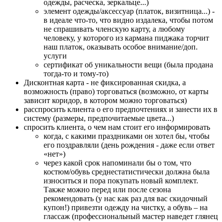
одежды, расческа, зеркальце...)
элемент одежды/аксессуар (платок, визитница...) -
в идеале что-то, что видно издалека, чтобы потом
не спрашивать членскую карту, а любому
человеку, у которого из кармана пиджака торчит
наш платок, оказывать особое внимание/доп.
услуги
сертификат об уникальности вещи (была продана
тогда-то и тому-то)
Дисконтная карта - не фиксированная скидка, а
возможность (право) торговаться (возможно, от карты
зависит коридор, в котором можно торговаться)
расспросить клиента о его предпочтениях и занести их в
систему (размеры, предпочитаемые цвета...)
спросить клиента, о чем нам стоит его информировать
когда, с какими праздниками он хотел бы, чтобы
его поздравляли (день рождения - даже если ответ
«нет»)
через какой срок напоминали бы о том, что
костюм/обувь среднестатистически должна была
износиться и пора покупать новый комплект.
Также можно перед или после сезона
рекомендовать (у нас как раз для вас скидочный
купон!) привезти одежду на чистку, а обувь – на
глассаж (профессиональный мастер наведет глянец