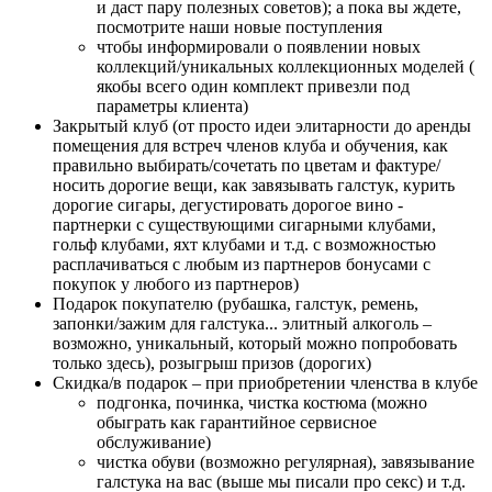
и даст пару полезных советов); а пока вы ждете,
посмотрите наши новые поступления
чтобы информировали о появлении новых
коллекций/уникальных коллекционных моделей (
якобы всего один комплект привезли под
параметры клиента)
Закрытый клуб (от просто идеи элитарности до аренды
помещения для встреч членов клуба и обучения, как
правильно выбирать/сочетать по цветам и фактуре/
носить дорогие вещи, как завязывать галстук, курить
дорогие сигары, дегустировать дорогое вино -
партнерки с существующими сигарными клубами,
гольф клубами, яхт клубами и т.д. с возможностью
расплачиваться с любым из партнеров бонусами с
покупок у любого из партнеров)
Подарок покупателю (рубашка, галстук, ремень,
запонки/зажим для галстука... элитный алкоголь –
возможно, уникальный, который можно попробовать
только здесь), розыгрыш призов (дорогих)
Скидка/в подарок – при приобретении членства в клубе
подгонка, починка, чистка костюма (можно
обыграть как гарантийное сервисное
обслуживание)
чистка обуви (возможно регулярная), завязывание
галстука на вас (выше мы писали про секс) и т.д.