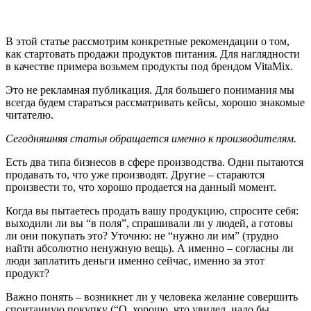
В этой статье рассмотрим конкретные рекомендации о том,
как стартовать продажи продуктов питания. Для наглядности
в качестве примера возьмем продукты под брендом VitaMix.
Это не рекламная публикация. Для большего понимания мы
всегда будем стараться рассматривать кейсы, хорошо знакомые
читателю.
Сегодняшняя статья обращается именно к производителям.
Есть два типа бизнесов в сфере производства. Одни пытаются
продавать то, что уже производят. Другие – стараются
произвести то, что хорошо продается на данный момент.
Когда вы пытаетесь продать вашу продукцию, спросите себя:
выходили ли вы “в поля”, спрашивали ли у людей, а готовы
ли они покупать это? Уточню: не “нужно ли им” (трудно
найти абсолютно ненужную вещь). А именно – согласны ли
люди заплатить деньги именно сейчас, именно за этот
продукт?
Важно понять – возникнет ли у человека желание совершить
спонтанную покупку (“О, хорошо, что увидел, надо бы