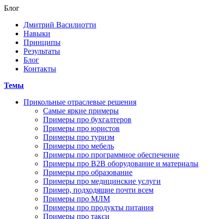
Блог
Дмитрий Василиотти
Навыки
Принципы
Результаты
Блог
Контакты
Темы
Прикольные отраслевые решения
Самые яркие примеры
Примеры про бухгалтеров
Примеры про юристов
Примеры про туризм
Примеры про мебель
Примеры про программное обеспечение
Примеры про В2В оборудование и материалы
Примеры про образование
Примеры про медицинские услуги
Пример, подходящие почти всем
Примеры про МЛМ
Примеры про продукты питания
Примеры про такси