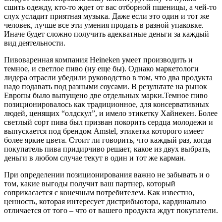
сшить одежду, кто-то ждет от вас отборной пшеницы, а чей-то
слух усладит приятная музыка. Даже если это один и тот же
человек, лучше все эти умения продать в разной упаковке.
Иначе будет сложно получить адекватные деньги за каждый
вид деятельности.
Пивоваренная компания Heineken умеет производить и
темное, и светлое пиво (ну еще бы). Однако маркетологи
лидера отрасли убедили руководство в том, что два продукта
надо подавать под разными соусами. В результате на рынок
Европы было выпущено две отдельных марки.Темное пиво
позиционировалось как традиционное, для консервативных
людей, ценящих “олдскул”, и имело этикетку Хайнекен. Более
светлый сорт пива был призван покорить сердца молодежи и
выпускается под брендом Amstel, этикетка которого имеет
более яркие цвета. Стоит ли говорить, что каждый раз, когда
покупатель пива придирчиво решает, какое из двух выбрать,
деньги в любом случае текут в один и тот же карман.
При определении позиционирования важно не забывать и о
том, какие выгоды получит ваш партнер, который
соприкасается с конечным потребителем. Как известно,
ценность, которая интересует дистрибьютора, кардинально
отличается от того – что от вашего продукта ждут покупатели.