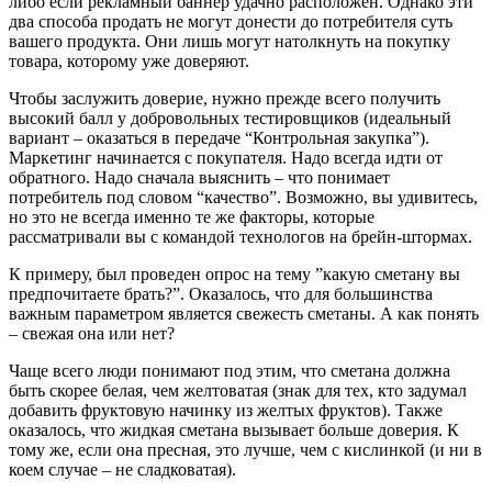
либо если рекламный баннер удачно расположен. Однако эти
два способа продать не могут донести до потребителя суть
вашего продукта. Они лишь могут натолкнуть на покупку
товара, которому уже доверяют.
Чтобы заслужить доверие, нужно прежде всего получить
высокий балл у добровольных тестировщиков (идеальный
вариант – оказаться в передаче “Контрольная закупка”).
Маркетинг начинается с покупателя. Надо всегда идти от
обратного. Надо сначала выяснить – что понимает
потребитель под словом “качество”. Возможно, вы удивитесь,
но это не всегда именно те же факторы, которые
рассматривали вы с командой технологов на брейн-штормах.
К примеру, был проведен опрос на тему ”какую сметану вы
предпочитаете брать?”. Оказалось, что для большинства
важным параметром является свежесть сметаны. А как понять
– свежая она или нет?
Чаще всего люди понимают под этим, что сметана должна
быть скорее белая, чем желтоватая (знак для тех, кто задумал
добавить фруктовую начинку из желтых фруктов). Также
оказалось, что жидкая сметана вызывает больше доверия. К
тому же, если она пресная, это лучше, чем с кислинкой (и ни в
коем случае – не сладковатая).