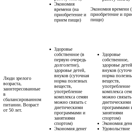
Экономия
Экономия времени (
времени (на
приобретение и при
приобретение и
пищи)
прием пищи)
Здоровье
собственное (в
Здоровье
первую очередь
собственное,
долголетие),
здоровье детей
здоровье детей,
внуков (суточ
внуков (суточная
норма полезн
Люди зрелого
норма полезных
веществ,
возраста,
веществ,
употребление
заинтересованные
употребление
комплекса сем
в
комплекса семян
можно связать
сбалансированном
можно связать с
диетическими
питании. Возраст
диетическими
программами 
от 50 лет.
программами и
занятиями
занятиями
спортом)
спортом)
Экономия ден
Экономия денег
Удовольствие