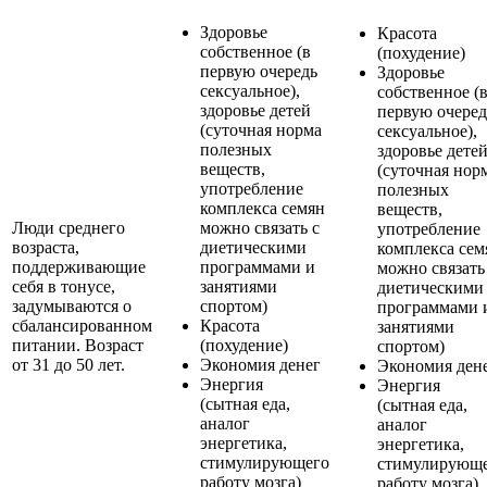
Здоровье
Красота
собственное (в
(похудение)
первую очередь
Здоровье
сексуальное),
собственное (
здоровье детей
первую очеред
(суточная норма
сексуальное),
полезных
здоровье дете
веществ,
(суточная нор
употребление
полезных
комплекса семян
веществ,
Люди среднего
можно связать с
употребление
возраста,
диетическими
комплекса сем
поддерживающие
программами и
можно связать
себя в тонусе,
занятиями
диетическими
задумываются о
спортом)
программами 
сбалансированном
Красота
занятиями
питании. Возраст
(похудение)
спортом)
от 31 до 50 лет.
Экономия денег
Экономия ден
Энергия
Энергия
(сытная еда,
(сытная еда,
аналог
аналог
энергетика,
энергетика,
стимулирующего
стимулирующ
работу мозга)
работу мозга)